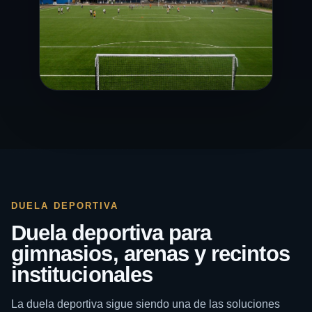
DUELA DEPORTIVA
Duela deportiva para
gimnasios, arenas y recintos
institucionales
La duela deportiva sigue siendo una de las soluciones