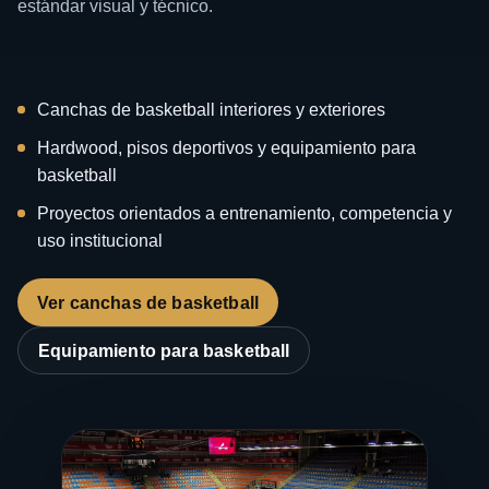
estándar visual y técnico.
Canchas de basketball interiores y exteriores
Hardwood, pisos deportivos y equipamiento para
basketball
Proyectos orientados a entrenamiento, competencia y
uso institucional
Ver canchas de basketball
Equipamiento para basketball