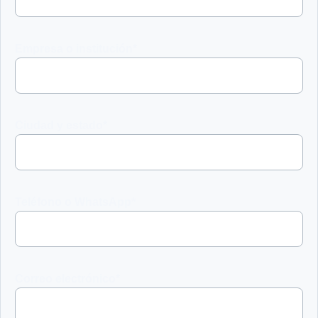
Empresa o institución*
Ciudad y estado*
Teléfono o WhatsApp*
Correo electrónico*