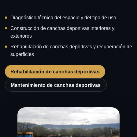
Diagnóstico técnico del espacio y del tipo de uso
Construcción de canchas deportivas interiores y
exteriores
Rehabilitación de canchas deportivas y recuperación de
superficies
Rehabilitación de canchas deportivas
Mantenimiento de canchas deportivas