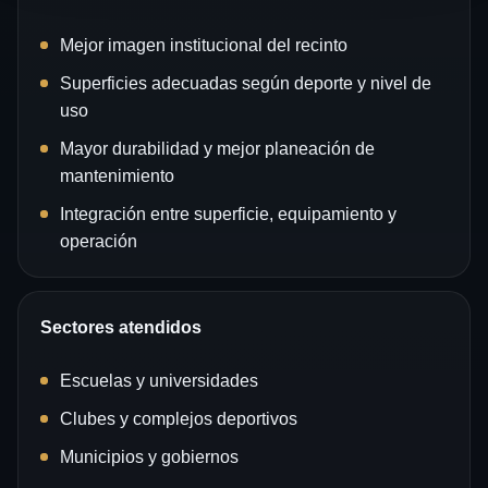
Mejor imagen institucional del recinto
Superficies adecuadas según deporte y nivel de
uso
Mayor durabilidad y mejor planeación de
mantenimiento
Integración entre superficie, equipamiento y
operación
Sectores atendidos
Escuelas y universidades
Clubes y complejos deportivos
Municipios y gobiernos