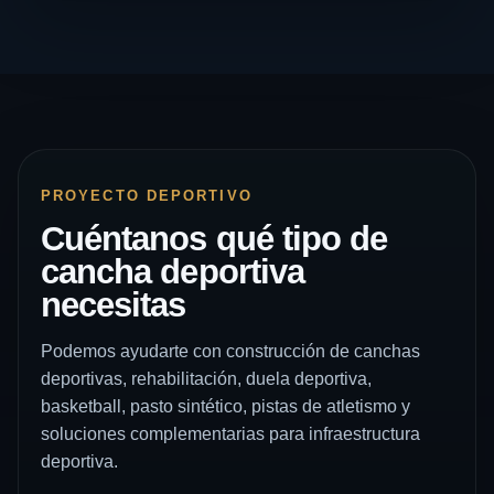
PROYECTO DEPORTIVO
Cuéntanos qué tipo de
cancha deportiva
necesitas
Podemos ayudarte con construcción de canchas
deportivas, rehabilitación, duela deportiva,
basketball, pasto sintético, pistas de atletismo y
soluciones complementarias para infraestructura
deportiva.