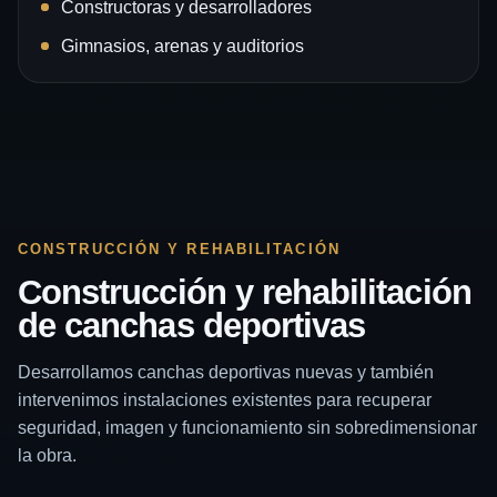
Constructoras y desarrolladores
Gimnasios, arenas y auditorios
CONSTRUCCIÓN Y REHABILITACIÓN
Construcción y rehabilitación
de canchas deportivas
Desarrollamos canchas deportivas nuevas y también
intervenimos instalaciones existentes para recuperar
seguridad, imagen y funcionamiento sin sobredimensionar
la obra.