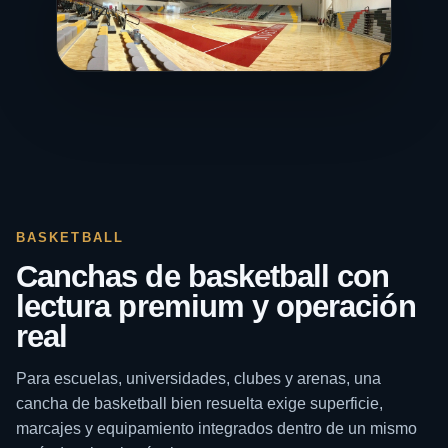
BASKETBALL
Canchas de basketball con
lectura premium y operación
real
Para escuelas, universidades, clubes y arenas, una
cancha de basketball bien resuelta exige superficie,
marcajes y equipamiento integrados dentro de un mismo