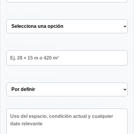
Tipo de proyecto*
Medidas aproximadas
Fecha o plazo estimado
Cuéntanos brevemente sobre el proyecto