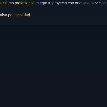
atletismo profesional
. Integra tu proyecto con nuestros servicios
rtiva por localidad
.
raestructura deportiva, duela, pistas, canchas y equipamiento.