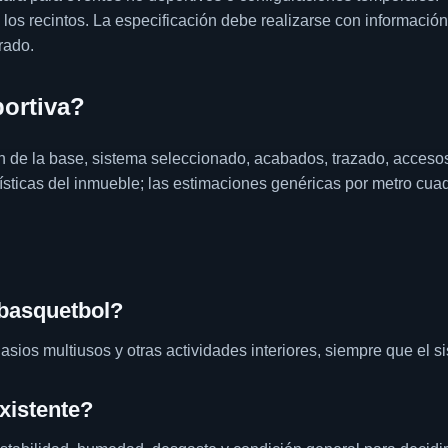
 los recintos. La especificación debe realizarse con información
rado.
ortiva?
ión de la base, sistema seleccionado, acabados, trazado, accesos
sticas del inmueble; las estimaciones genéricas por metro cuad
 basquetbol?
sios multiusos y otras actividades interiores, siempre que el s
xistente?