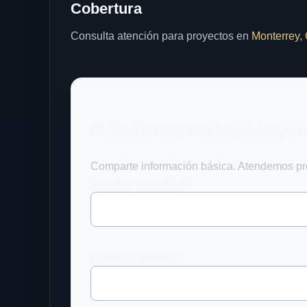
Cobertura
Consulta atención para proyectos en
Monterrey
,
Solicita una evaluación par
Comparte información básica. Atendemos proy
Nombre completo*
Ciudad y estado*