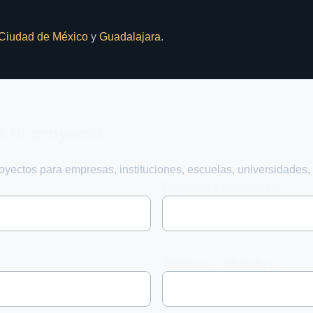
Ciudad de México
y
Guadalajara
.
a tu proyecto
ectos para empresas, instituciones, escuelas, universidades, 
Empresa o institución*
Teléfono o WhatsApp*